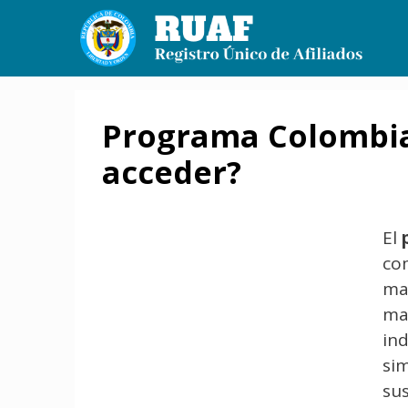
Saltar
al
contenido
Programa Colombia
acceder?
El
co
may
ma
in
si
sus