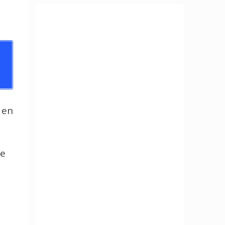
 en
te