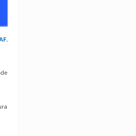
AF.
nde
ura