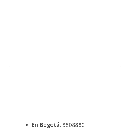
Teléfonos de contacto y
puntos de atención
asistidas
En Bogotá:
3808880