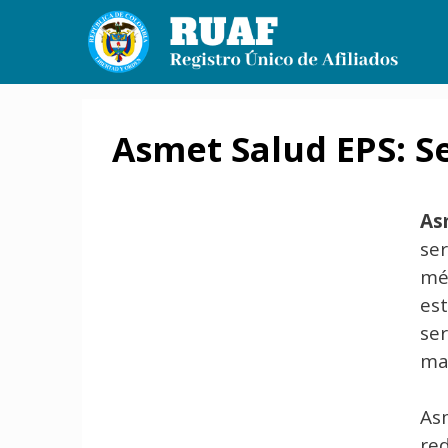
Saltar
al
contenido
Asmet Salud EPS: Se
As
ser
mé
es
ser
ma
Asm
red